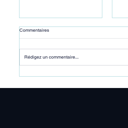
Commentaires
Rédigez un commentaire...
"On verra ça en septembre"
"C’
pou