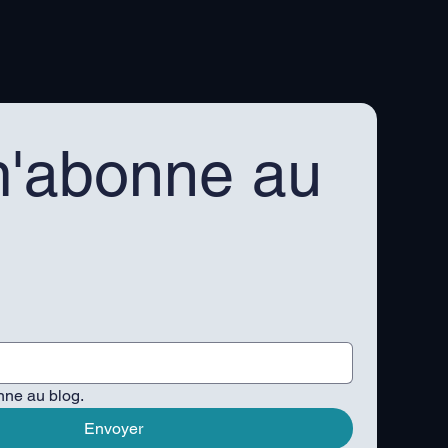
'abonne au 
nne au blog.
Envoyer