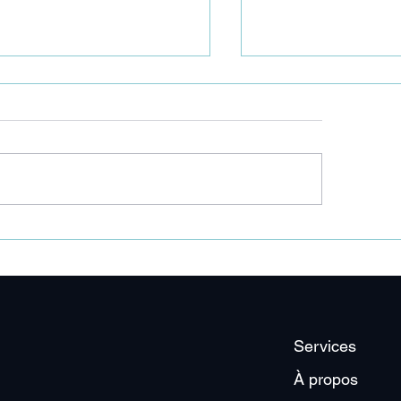
est juste un remplacement
"Il fait chaud, mais 
r quelques semaines"
quelques jours."
Services
À propos