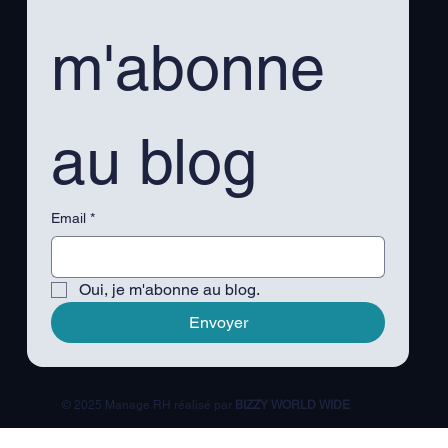
m'abonne 
au blog
Email
*
Oui, je m'abonne au blog.
Envoyer
© 2025 Manage RH réalisé par
BIZZY WORLD WIDE