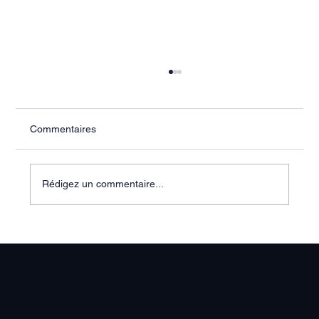
Commentaires
Rédigez un commentaire...
"C’est juste un remplacement pour
quelques semaines"