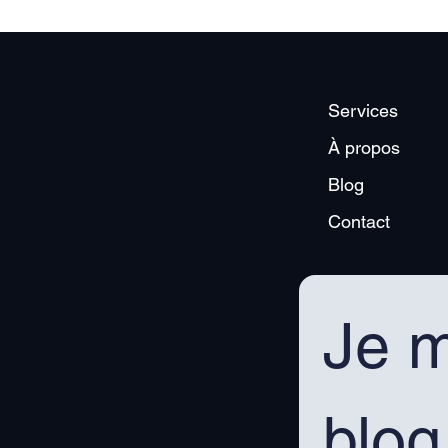
r quelques semaines"
quelques jours."
Services
À propos
Blog
Contact
Je m
blog