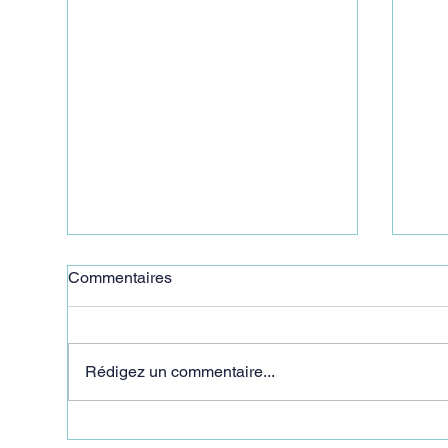
Commentaires
Rédigez un commentaire...
"On verra ça en septembre"
"C’