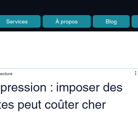
Services
À propos
Blog
lecture
pression : imposer des
stes peut coûter cher