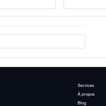
est juste un remplacement
"Il fait chaud, mais 
r quelques semaines"
quelques jours."
Services
À propos
Blog