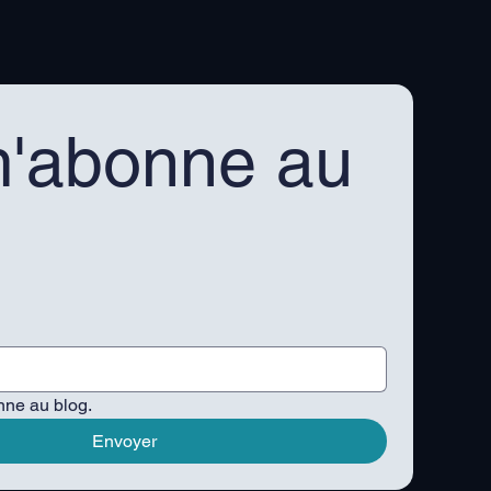
'abonne au 
nne au blog.
Envoyer