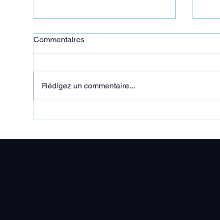
Commentaires
Rédigez un commentaire...
"On verra ça en septembre"
"C’
pou