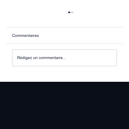
Commentaires
Rédigez un commentaire...
"C’est juste un remplacement pour
quelques semaines"