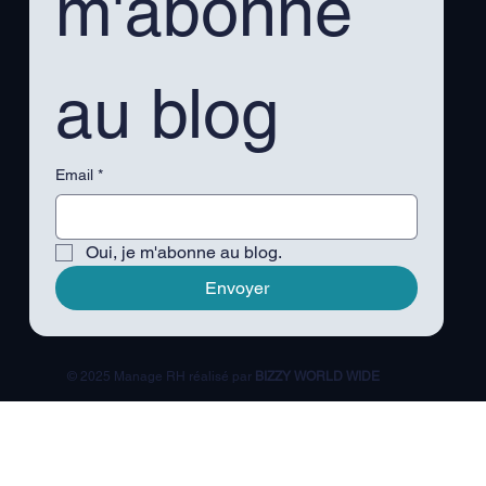
m'abonne 
au blog
Email
*
Oui, je m'abonne au blog.
Envoyer
© 2025 Manage RH réalisé par
BIZZY WORLD WIDE